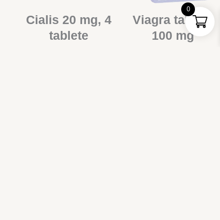
0
Cialis 20 mg, 4
Viagra tablete
tablete
100 mg
23.00
€
25.00
€
DODAJ U
DODAJ U
KOŠARICU
KOŠARICU
Cenforce
Out of stock
Tastylia 20 mg
tablete 150 mg
strips