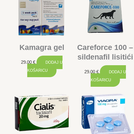
45.00 €.
Kamagra gel
Careforce 100 –
sildenafil lisitići
29.00
€
DODAJ U
KOŠARICU
29.00
€
DODAJ U
KOŠARICU