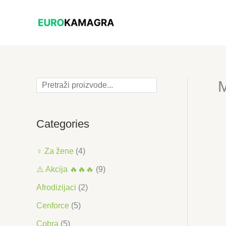
Skip
to
content
M
Pretraga
Categories
♀ Za žene
(4)
⚠️ Akcija 🔥🔥🔥
(9)
Afrodizijaci
(2)
Cenforce
(5)
Cobra
(5)