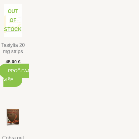
OUT
OF
STOCK
Tastylia 20
mg strips
45.00
€
PROČITAJ
VIŠE
Cobra gel