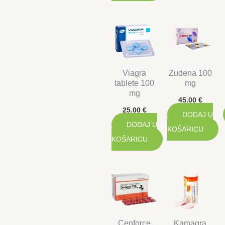
Viagra
Zudena 100
tablete 100
mg
mg
45.00
€
25.00
€
DODAJ U
DODAJ U
KOŠARICU
KOŠARICU
Cenforce
Kamagra