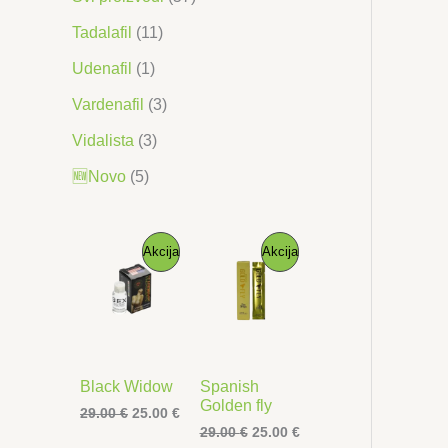
Tadalafil
(11)
Udenafil
(1)
Vardenafil
(3)
Vidalista
(3)
🆕Novo
(5)
P
P
Akcija
Akcija
R
R
O
O
I
I
Black Widow
Spanish
Z
Z
Golden fly
I
T
29.00
€
25.00
€
z
r
I
T
29.00
€
25.00
€
V
V