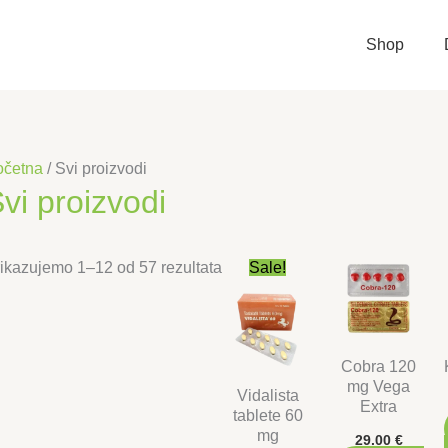
Shop
očetna
/ Svi proizvodi
vi proizvodi
ikazujemo 1–12 od 57 rezultata
Sale!
Cobra 120
mg Vega
Vidalista
Extra
tablete 60
mg
29.00
€