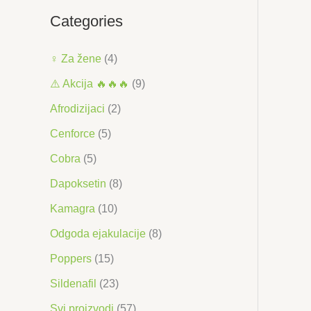
j
i
Categories
e
j
n
e
♀ Za žene
(4)
a
n
⚠️ Akcija 🔥🔥🔥
(9)
a
Afrodizijaci
(2)
Cenforce
(5)
Cobra
(5)
Dapoksetin
(8)
Kamagra
(10)
Odgoda ejakulacije
(8)
Poppers
(15)
Sildenafil
(23)
Svi proizvodi
(57)