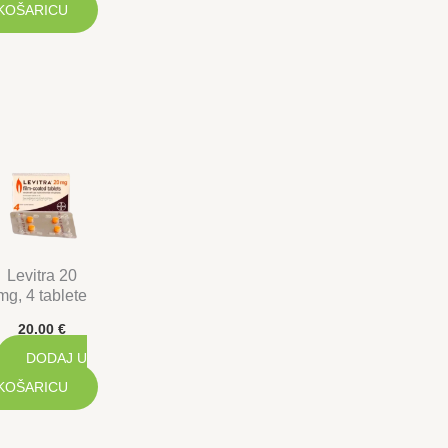
KOŠARICU
Levitra 20
mg, 4 tablete
20.00
€
DODAJ U
KOŠARICU