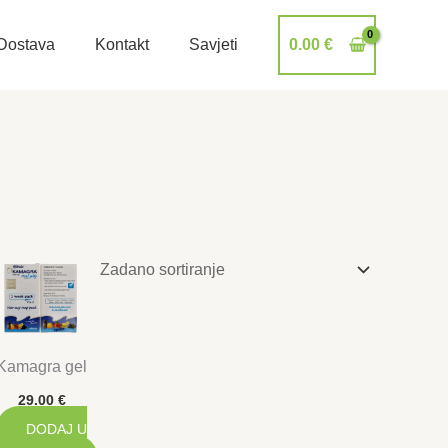
Dostava
Kontakt
Savjeti
0.00
€
Kamagra gel
29.00
€
DODAJ U