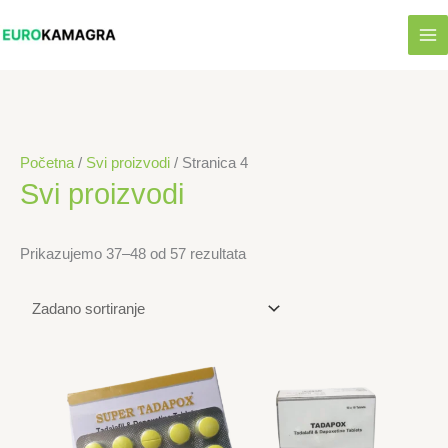
Skip
to
content
Početna
/
Svi proizvodi
/ Stranica 4
Svi proizvodi
Prikazujemo 37–48 od 57 rezultata