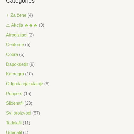
Categories
j
i
e
j
♀ Za žene
(4)
n
e
⚠️ Akcija 🔥🔥🔥
(9)
a
n
Afrodizijaci
(2)
a
Cenforce
(5)
Cobra
(5)
Dapoksetin
(8)
Kamagra
(10)
Odgoda ejakulacije
(8)
Poppers
(15)
Sildenafil
(23)
Svi proizvodi
(57)
Tadalafil
(11)
Udenafil
(1)