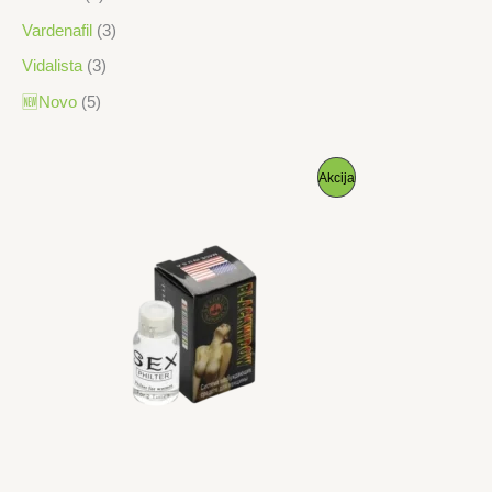
Vardenafil
(3)
Vidalista
(3)
🆕Novo
(5)
P
Akcija
R
O
I
Z
V
O
D
N