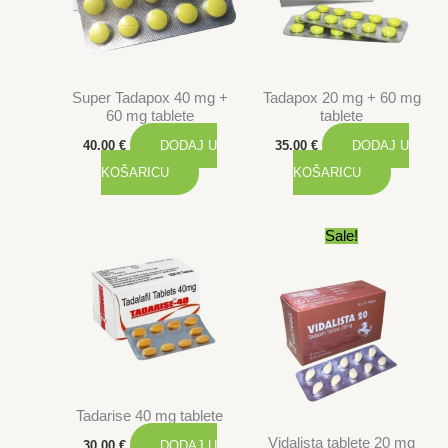
Super Tadapox 40 mg +
Tadapox 20 mg + 60 mg
60 mg tablete
tablete
40.00
€
DODAJ U
35.00
€
DODAJ U
KOŠARICU
KOŠARICU
Sale!
Tadarise 40 mg tablete
Vidalista tablete 20 mg
30.00
€
DODAJ U