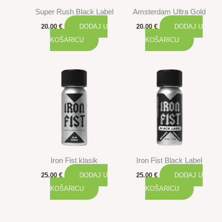
Super Rush Black Label
Amsterdam Ultra Gold
20.00
€
DODAJ U
20.00
€
DODAJ U
KOŠARICU
KOŠARICU
Iron Fist klasik
Iron Fist Black Label
25.00
€
DODAJ U
25.00
€
DODAJ U
KOŠARICU
KOŠARICU