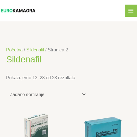
Skip
to
content
Početna
/
Sildenafil
/ Stranica 2
Sildenafil
Prikazujemo 13–23 od 23 rezultata