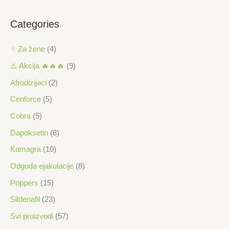
c
s
i
c
Categories
j
i
e
j
♀ Za žene
(4)
n
e
⚠️ Akcija 🔥🔥🔥
(9)
a
n
Afrodizijaci
(2)
a
Cenforce
(5)
Cobra
(5)
Dapoksetin
(8)
Kamagra
(10)
Odgoda ejakulacije
(8)
Poppers
(15)
Sildenafil
(23)
Svi proizvodi
(57)