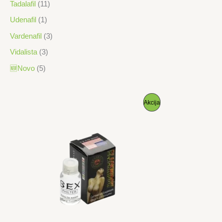
Tadalafil
(11)
Udenafil
(1)
Vardenafil
(3)
Vidalista
(3)
🆕Novo
(5)
P
Akcija
R
O
I
Z
V
O