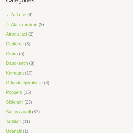
Categories
♀ Za žene
(4)
⚠️ Akcija 🔥🔥🔥
(9)
Afrodizijaci
(2)
Cenforce
(5)
Cobra
(5)
Dapoksetin
(8)
Kamagra
(10)
Odgoda ejakulacije
(8)
Poppers
(15)
Sildenafil
(23)
Svi proizvodi
(57)
Tadalafil
(11)
Udenafil
(1)