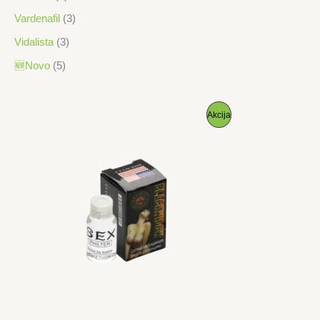
Vardenafil
(3)
Vidalista
(3)
🆕Novo
(5)
P
Akcija
R
O
I
Z
V
O
D
N