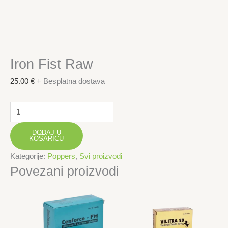
Iron Fist Raw
25.00
€
+ Besplatna dostava
Iron
Fist
DODAJ U
Raw
KOŠARICU
količina
Kategorije:
Poppers
,
Svi proizvodi
Povezani proizvodi