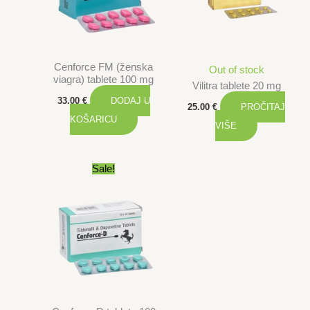
Cenforce FM (ženska
Out of stock
viagra) tablete 100 mg
Vilitra tablete 20 mg
33.00
€
DODAJ U
25.00
€
PROČITAJ
KOŠARICU
VIŠE
Sale!